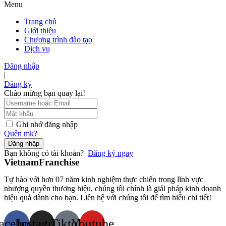
Menu
Trang chủ
Giới thiệu
Chương trình đào tạo
Dịch vụ
Đăng nhập
|
Đăng ký
Chào mừng bạn quay lại!
Ghi nhớ đăng nhập
Quên mk?
Đăng nhập
Bạn không có tài khoản?
Đăng ký ngay
VietnamFranchise
Tự hào với hơn 07 năm kinh nghiệm thực chiến trong lĩnh vực
nhượng quyền thương hiệu, chúng tôi chính là giải pháp kinh doanh
hiệu quả dành cho bạn. Liên hệ với chúng tôi để tìm hiểu chi tiết!
acebook
Instagram
Tiktok
Youtube