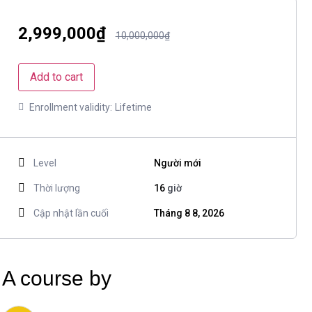
2,999,000
₫
10,000,000
₫
Add to cart
Enrollment validity:
Lifetime
Level
Người mới
Thời lượng
16
giờ
Cập nhật lần cuối
Tháng 8 8, 2026
A course by