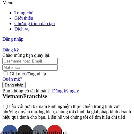
Menu
Trang chủ
Giới thiệu
Chương trình đào tạo
Dịch vụ
Đăng nhập
|
Đăng ký
Chào mừng bạn quay lại!
Ghi nhớ đăng nhập
Quên mk?
Đăng nhập
Bạn không có tài khoản?
Đăng ký ngay
VietnamFranchise
Tự hào với hơn 07 năm kinh nghiệm thực chiến trong lĩnh vực
nhượng quyền thương hiệu, chúng tôi chính là giải pháp kinh doanh
hiệu quả dành cho bạn. Liên hệ với chúng tôi để tìm hiểu chi tiết!
acebook
Instagram
Tiktok
Youtube